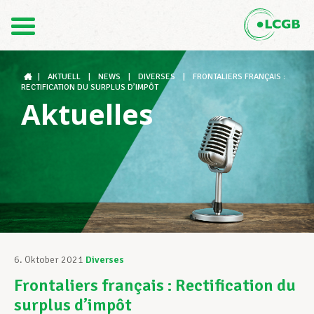
Kontakt
DE
FR
|
AKTUELL
|
NEWS
|
DIVERSES
|
FRONTALIERS FRANÇAIS :
RECTIFICATION DU SURPLUS D’IMPÔT
Aktuelles
Der LCGB
Gewerkschaftsstrukturen
Unterstützung im Arbeitsalltag
6. Oktober 2021
Diverses
Frontaliers français : Rectification du
Ihre Rechte
surplus d’impôt