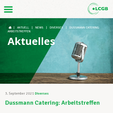
Kontakt
DE
FR
|
AKTUELL
|
NEWS
|
DIVERSES
|
DUSSMANN CATERING:
ARBEITSTREFFEN
Aktuelles
Der LCGB
Gewerkschaftsstrukturen
Unterstützung im Arbeitsalltag
3. September 2021
Diverses
Dussmann Catering: Arbeitstreffen
Ihre Rechte