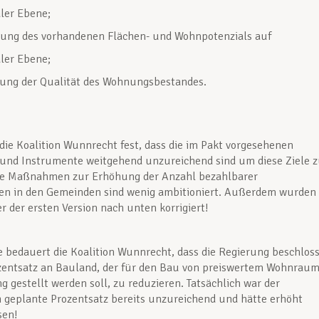
er Ebene;
rung des vorhandenen Flächen- und Wohnpotenzials auf
er Ebene;
ung der Qualität des Wohnungsbestandes.
t die Koalition Wunnrecht fest, dass die im Pakt vorgesehenen
und Instrumente weitgehend unzureichend sind um diese Ziele 
Die Maßnahmen zur Erhöhung der Anzahl bezahlbarer
en in den Gemeinden sind wenig ambitioniert. Außerdem wurden
r der ersten Version nach unten korrigiert!
 bedauert die Koalition Wunnrecht, dass die Regierung beschlos
ozentsatz an Bauland, der für den Bau von preiswertem Wohnrau
g gestellt werden soll, zu reduzieren. Tatsächlich war der
 geplante Prozentsatz bereits unzureichend und hätte erhöht
sen!