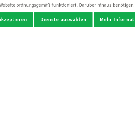
e Website ordnungsgemäß funktioniert. Darüber hinaus benötigen e
akzeptieren
Dienste auswählen
Mehr Informat
Fotos
Videos
CGB-Newsletter Spotlight abonnie
Der LCGB
Unsere Diens
Leitbild
Arbeits- und Soz