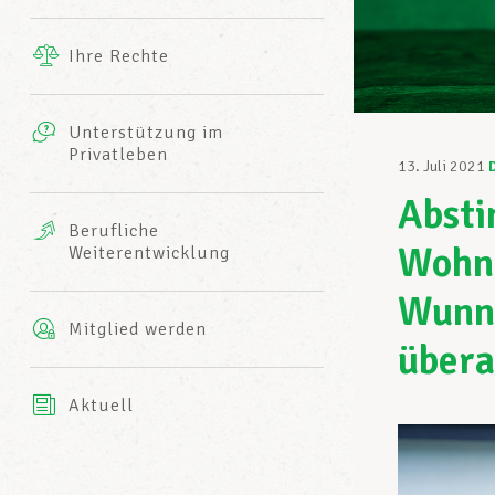
Ergänzende Leistungen
Ihre Rechte
eitbild
Fotos
Unterstützung im
Harmonie Mutuelle
Privatleben
LCGB INFO-CENTER
13. Juli 2021
Videos
Abst
Versicherung AXA
Berufliche
Team des LCGBs
Wohnu
Weiterentwicklung
Wunnr
Mitglied werden
übera
Aktuell