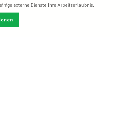
inige externe Dienste Ihre Arbeitserlaubnis.
ionen
Veröffentlichungen
Ich möchte mich
ren
registrieren
tleistungen
Info-Center
ialrecht
LCGB INFO-CENTER