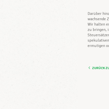
Darüber hina
wachsende Z
Wir halten e
zu bringen, 
Steuersätzen
spekulativen
ermutigen od
ZURÜCK Z