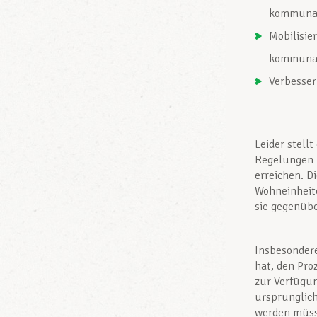
kommunal
Mobilisie
kommunal
Verbesser
Leider stell
Regelungen 
erreichen. 
Wohneinheit
sie gegenübe
Insbesondere
hat, den Pr
zur Verfügun
ursprünglich
werden müs