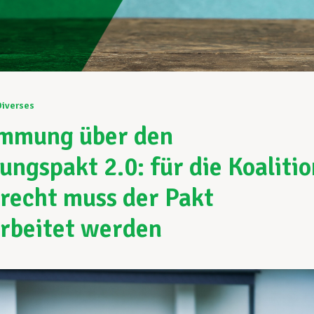
Diverses
immung über den
ngspakt 2.0: für die Koalitio
echt muss der Pakt
rbeitet werden