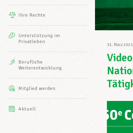
Ergänzende Leistungen
Ihre Rechte
eitbild
Fotos
Unterstützung im
Harmonie Mutuelle
Privatleben
LCGB INFO-CENTER
31. März 2021
Videos
Video
Versicherung AXA
Berufliche
Team des LCGBs
Natio
Weiterentwicklung
Tätig
Mitglied werden
Aktuell