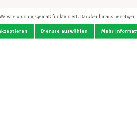
e Website ordnungsgemäß funktioniert. Darüber hinaus benötigen e
akzeptieren
Dienste auswählen
Mehr Informat
Fotos
Videos
CGB-Newsletter Spotlight abonnie
Der LCGB
Unsere Diens