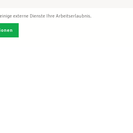
inige externe Dienste Ihre Arbeitserlaubnis.
ionen
Veröffentlichungen
Ich möchte mich
ren
registrieren
tleistungen
Info-Center