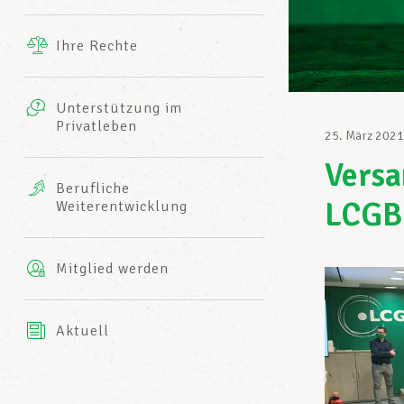
Ergänzende Leistungen
Ihre Rechte
eitbild
Fotos
Unterstützung im
Harmonie Mutuelle
Privatleben
LCGB INFO-CENTER
25. März 2021
Videos
Versa
Versicherung AXA
Berufliche
Team des LCGBs
LCGB
Weiterentwicklung
Mitglied werden
Aktuell