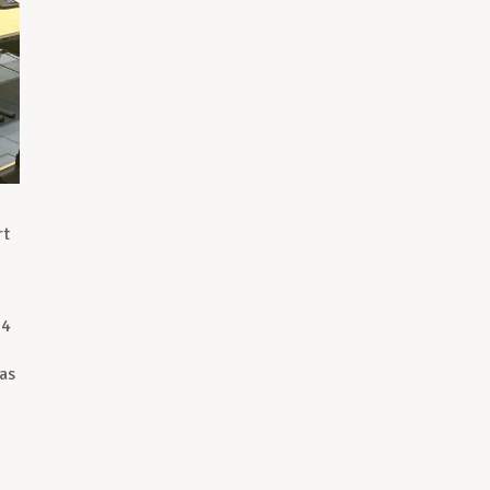
rt
04
as