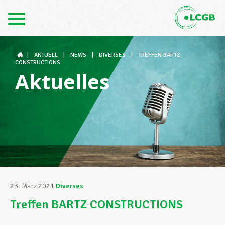
Kontakt
DE
FR
|
AKTUELL
|
NEWS
|
DIVERSES
|
TREFFEN BARTZ
CONSTRUCTIONS
Aktuelles
Der LCGB
Gewerkschaftsstrukturen
Unterstützung im Arbeitsalltag
23. März 2021
Diverses
Treffen BARTZ CONSTRUCTIONS
Ihre Rechte