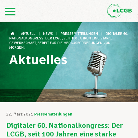
Kontakt
DE
FR
|
AKTUELL
|
NEWS
|
PRESSEMITTEILUNGEN
|
DIGITALER 60.
NATIONALKONGRESS: DER LCGB, SEIT 100 JAHREN EINE STARKE
GEWERKSCHAFT, BEREIT FÜR DIE HERAUSFORDERUNGEN VON
MORGEN!
Aktuelles
Der LCGB
Gewerkschaftsstrukturen
Unterstützung im Arbeitsalltag
22. März 2021
Pressemitteilungen
Digitaler 60. Nationalkongress: Der
Ihre Rechte
LCGB, seit 100 Jahren eine starke