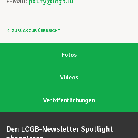
E-Mail:
pdury@lcgb.lu
ZURÜCK ZUR ÜBERSICHT
Fotos
Videos
Veröffentlichungen
Den LCGB-Newsletter Spotlight