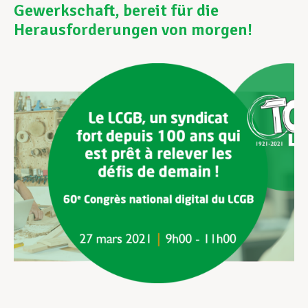
Gewerkschaft, bereit für die
Herausforderungen von morgen!
Unterstützung im Privatleben
Berufliche Weiterentwicklung
Mitglied werden
Aktuell