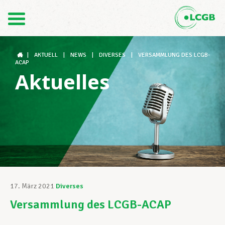
Kontakt
DE
FR
|
AKTUELL
|
NEWS
|
DIVERSES
|
VERSAMMLUNG DES LCGB-
ACAP
Aktuelles
Der LCGB
Gewerkschaftsstrukturen
Unterstützung im Arbeitsalltag
17. März 2021
Diverses
Versammlung des LCGB-ACAP
Ihre Rechte