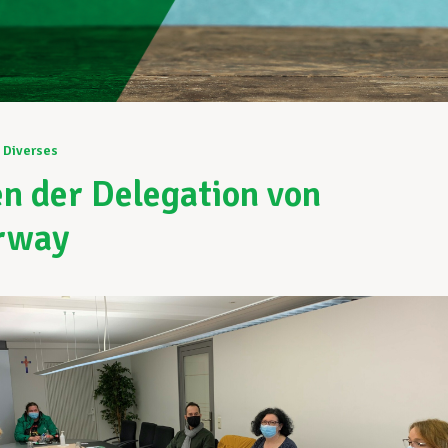
Diverses
en der Delegation von
rway