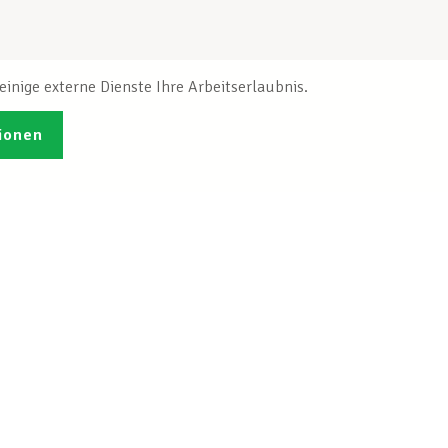
inige externe Dienste Ihre Arbeitserlaubnis.
ionen
Veröffentlichungen
Ich möchte mich
ren
registrieren