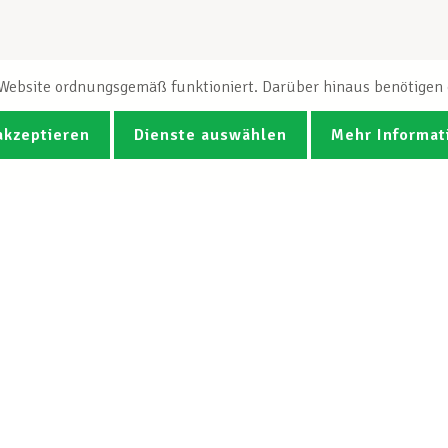
e Website ordnungsgemäß funktioniert. Darüber hinaus benötigen e
akzeptieren
Dienste auswählen
Mehr Informat
Fotos
Videos
CGB-Newsletter Spotlight abonnie