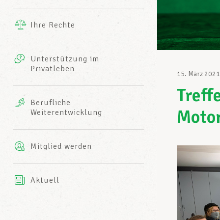
Ergänzende Leistungen
Ihre Rechte
eitbild
Fotos
Unterstützung im
Harmonie Mutuelle
Privatleben
LCGB INFO-CENTER
15. März 2021
Videos
Treff
Versicherung AXA
Berufliche
Team des LCGBs
Moto
Weiterentwicklung
Mitglied werden
Aktuell