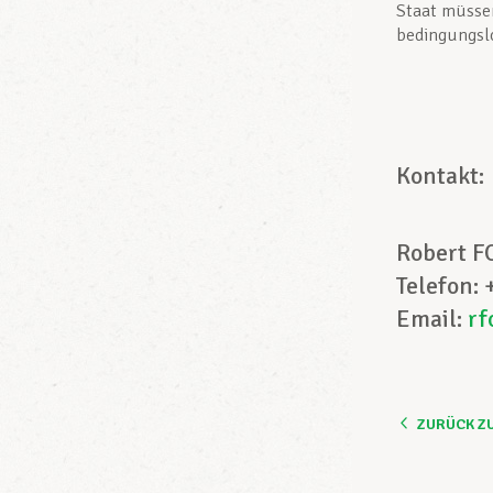
Staat müsse
bedingungslo
Kontak
Robert F
Telefon:
Email:
rf
ZURÜCK Z