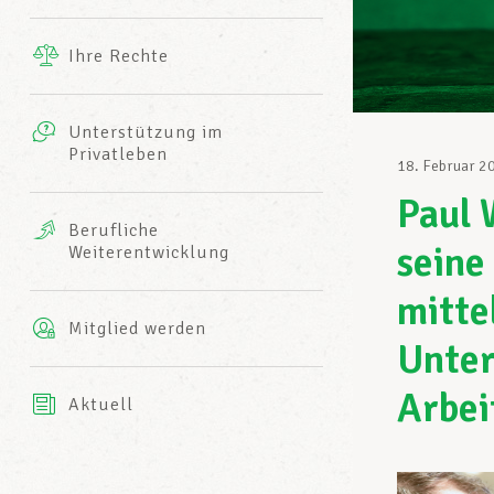
Ergänzende Leistungen
Ihre Rechte
eitbild
Fotos
Unterstützung im
Harmonie Mutuelle
Privatleben
LCGB INFO-CENTER
18. Februar 2
Videos
Paul 
Versicherung AXA
Berufliche
Team des LCGBs
seine
Weiterentwicklung
mitte
Mitglied werden
Unter
Arbei
Aktuell