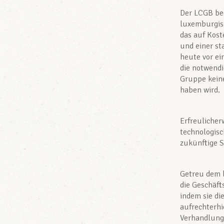
Der LCGB bed
luxemburgisc
das auf Kost
und einer st
heute vor ei
die notwendi
Gruppe kein
haben wird.
Erfreuliche
technologisc
zukünftige S
Getreu dem 
die Geschäft
indem sie di
aufrechterhi
Verhandlungs