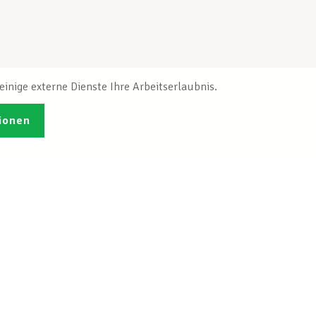
inige externe Dienste Ihre Arbeitserlaubnis.
ionen
Veröffentlichungen
Ich möchte mich
ren
registrieren