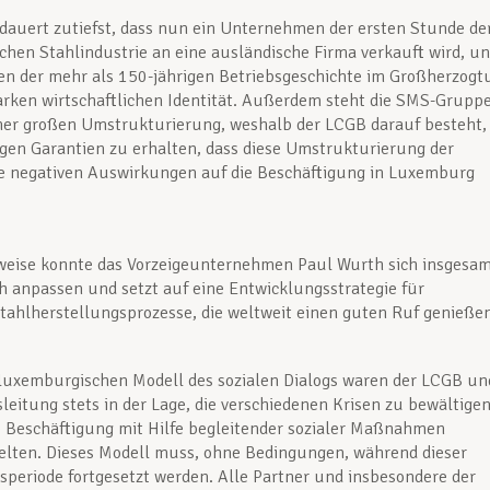
auert zutiefst, dass nun ein Unternehmen der ersten Stunde de
hen Stahlindustrie an eine ausländische Firma verkauft wird, u
en der mehr als 150-jährigen Betriebsgeschichte im Großherzog
arken wirtschaftlichen Identität. Außerdem steht die SMS-Grupp
ner großen Umstrukturierung, weshalb der LCGB darauf besteht,
gen Garantien zu erhalten, dass diese Umstrukturierung der
e negativen Auswirkungen auf die Beschäftigung in Luxemburg
rweise konnte das Vorzeigeunternehmen Paul Wurth sich insgesa
h anpassen und setzt auf eine Entwicklungsstrategie für
tahlherstellungsprozesse, die weltweit einen guten Ruf genießen
luxemburgischen Modell des sozialen Dialogs waren der LCGB un
sleitung stets in der Lage, die verschiedenen Krisen zu bewältigen
e Beschäftigung mit Hilfe begleitender sozialer Maßnahmen
elten. Dieses Modell muss, ohne Bedingungen, während dieser
periode fortgesetzt werden. Alle Partner und insbesondere der