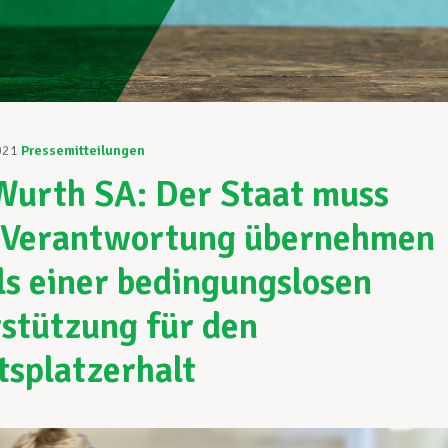
021
Pressemitteilungen
Wurth SA: Der Staat muss
 Verantwortung übernehmen
ls einer bedingungslosen
stützung für den
tsplatzerhalt