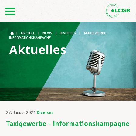
Kontakt
DE
FR
|
AKTUELL
|
NEWS
|
DIVERSES
|
TAXIGEWERBE –
INFORMATIONSKAMPAGNE
Aktuelles
Der LCGB
Gewerkschaftsstrukturen
Unterstützung im Arbeitsalltag
27. Januar 2021
Diverses
Taxigewerbe – Informationskampagne
Ihre Rechte