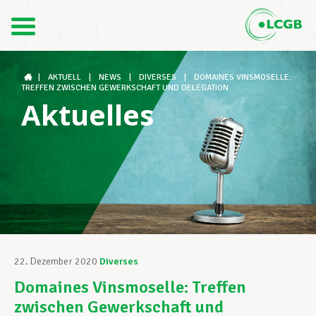
Kontakt
DE
FR
|
AKTUELL
|
NEWS
|
DIVERSES
|
DOMAINES VINSMOSELLE:
TREFFEN ZWISCHEN GEWERKSCHAFT UND DELEGATION
Aktuelles
Der LCGB
Gewerkschaftsstrukturen
Unterstützung im Arbeitsalltag
22. Dezember 2020
Diverses
Domaines Vinsmoselle: Treffen
Ihre Rechte
zwischen Gewerkschaft und