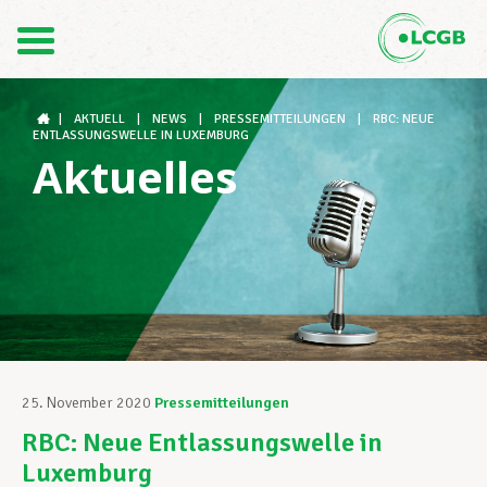
Kontakt
DE
FR
|
AKTUELL
|
NEWS
|
PRESSEMITTEILUNGEN
|
RBC: NEUE
ENTLASSUNGSWELLE IN LUXEMBURG
Aktuelles
Der LCGB
Gewerkschaftsstrukturen
Unterstützung im Arbeitsalltag
25. November 2020
Pressemitteilungen
RBC: Neue Entlassungswelle in
Ihre Rechte
Luxemburg