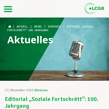
Kontakt
DE
FR
|
AKTUELL
|
NEWS
|
DIVERSES
|
EDITORIAL „SOZIALE
FORTSCHRËTT“: 100. JAHRGANG
Aktuelles
Der LCGB
Gewerkschaftsstrukturen
Unterstützung im Arbeitsalltag
23. November 2020
Diverses
Editorial „Soziale Fortschrëtt“: 100.
Ihre Rechte
Jahrgang