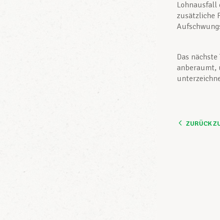
Lohnausfall d
zusätzliche 
Aufschwungs
Das nächste 
anberaumt, u
unterzeichn
ZURÜCK Z