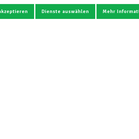
akzeptieren
Dienste auswählen
Mehr Informat
Fotos
Videos
CGB-Newsletter Spotlight abonnie
Der LCGB
Unsere Diens
Leitbild
Arbeits- und Soz
Mission
Kostenloser Rec