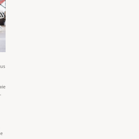
aus
wie
.
n
te