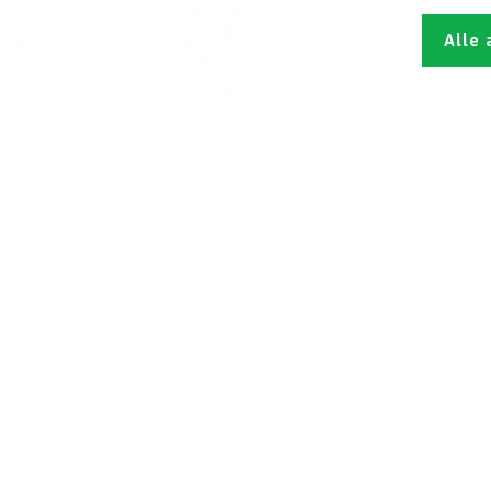
Alle 
Den L