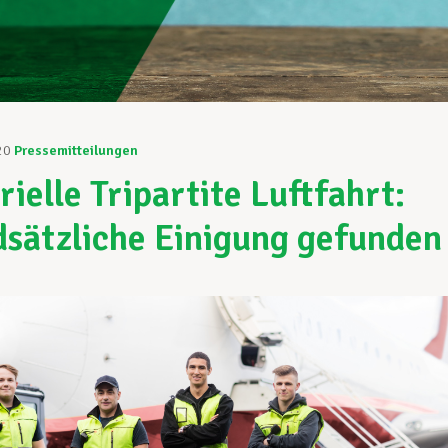
20
Pressemitteilungen
rielle Tripartite Luftfahrt:
sätzliche Einigung gefunden