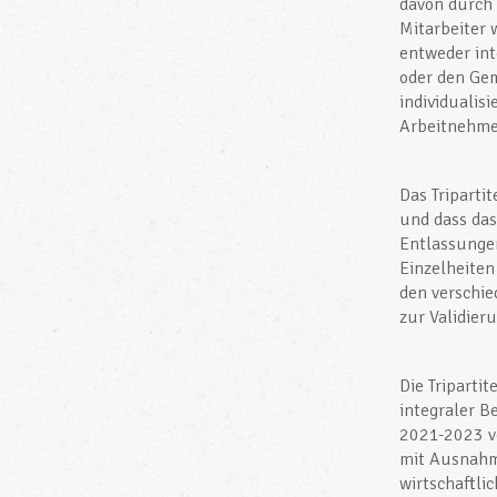
davon durch 
Mitarbeiter 
entweder int
oder den Gem
individualis
Arbeitnehme
Das Tripart
und dass da
Entlassunge
Einzelheite
den verschie
zur Validier
Die Tripartit
integraler B
2021-2023 ve
mit Ausnahme
wirtschaftli