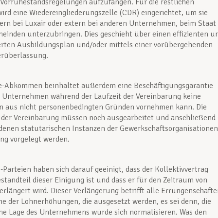
Vorruhestandsregelungen aufzufangen. Für die restlichen
wird eine Wiedereingliederungszelle (CDR) eingerichtet, um sie
ern bei Luxair oder extern bei anderen Unternehmen, beim Staat
einden unterzubringen. Dies geschieht über einen effizienten u
ierten Ausbildungsplan und/oder mittels einer vorübergehenden
rüberlassung.
ite-Abkommen beinhaltet außerdem eine Beschäftigungsgarantie
s Unternehmen während der Laufzeit der Vereinbarung keine
n aus nicht personenbedingten Gründen vornehmen kann. Die
n der Vereinbarung müssen noch ausgearbeitet und anschließend
denen statutarischen Instanzen der Gewerkschaftsorganisationen
ung vorgelegt werden.
e-Parteien haben sich darauf geeinigt, dass der Kollektivvertrag
estandteil dieser Einigung ist und dass er für den Zeitraum von
rlängert wird. Dieser Verlängerung betrifft alle Errungenschafte
 der Lohnerhöhungen, die ausgesetzt werden, es sei denn, die
che Lage des Unternehmens würde sich normalisieren. Was den