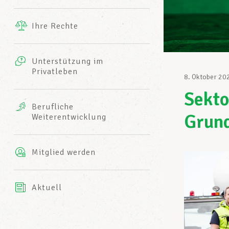
Ergänzende Leistungen
Ihre Rechte
eitbild
Fotos
Unterstützung im
Harmonie Mutuelle
Privatleben
LCGB INFO-CENTER
8. Oktober 20
Videos
Sekto
Versicherung AXA
Berufliche
Team des LCGBs
Grund
Weiterentwicklung
Mitglied werden
Aktuell