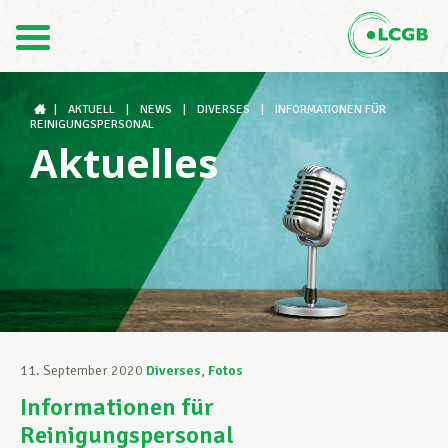
Kontakt
DE
FR
|
AKTUELL
|
NEWS
|
DIVERSES
|
INFORMATIONEN FÜR
REINIGUNGSPERSONAL
Aktuelles
Der LCGB
Gewerkschaftsstrukturen
Unterstützung im Arbeitsalltag
11. September 2020
Diverses
,
Fotos
Informationen für
Ihre Rechte
Reinigungspersonal