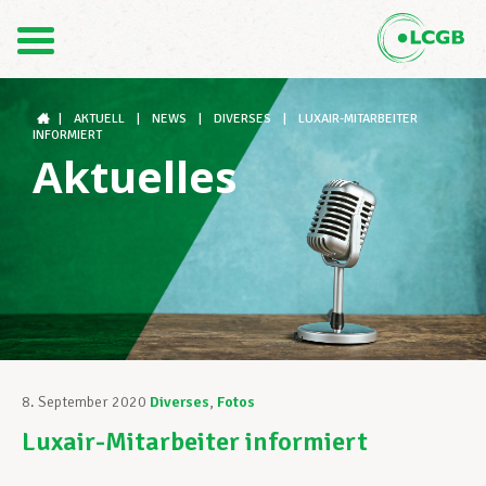
Kontakt
DE
FR
|
AKTUELL
|
NEWS
|
DIVERSES
|
LUXAIR-MITARBEITER
INFORMIERT
Aktuelles
Der LCGB
Gewerkschaftsstrukturen
Unterstützung im Arbeitsalltag
8. September 2020
Diverses
,
Fotos
Luxair-Mitarbeiter informiert
Ihre Rechte