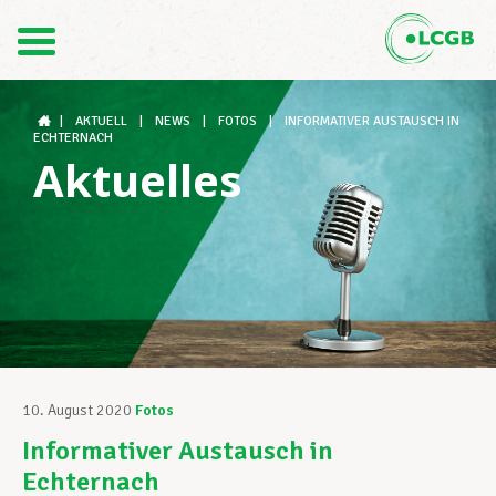
Kontakt
DE
FR
|
AKTUELL
|
NEWS
|
FOTOS
|
INFORMATIVER AUSTAUSCH IN
ECHTERNACH
Aktuelles
Der LCGB
Gewerkschaftsstrukturen
Unterstützung im Arbeitsalltag
10. August 2020
Fotos
Informativer Austausch in
Ihre Rechte
Echternach