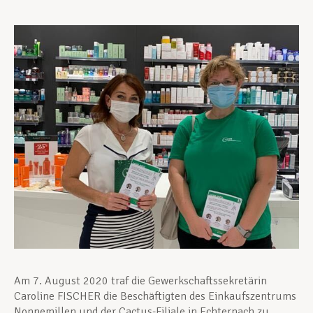
Unterstützung im Privatleben
Berufliche Weiterentwicklung
Mitglied werden
Aktuell
Am 7. August 2020 traf die Gewerkschaftssekretärin
Caroline FISCHER die Beschäftigten des Einkaufszentrums
Nonnemillen und der Cactus-Filiale in Echternach zu