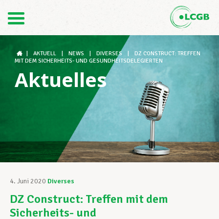
Kontakt
DE
FR
|
AKTUELL
|
NEWS
|
DIVERSES
|
DZ CONSTRUCT: TREFFEN
MIT DEM SICHERHEITS- UND GESUNDHEITSDELEGIERTEN
Aktuelles
Der LCGB
Gewerkschaftsstrukturen
Unterstützung im Arbeitsalltag
4. Juni 2020
Diverses
DZ Construct: Treffen mit dem
Ihre Rechte
Sicherheits- und