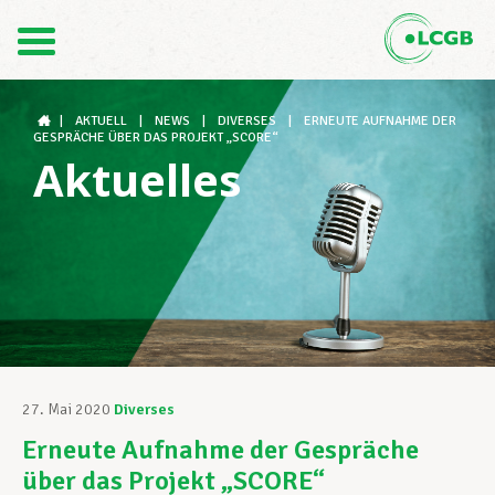
Kontakt
DE
FR
|
AKTUELL
|
NEWS
|
DIVERSES
|
ERNEUTE AUFNAHME DER
GESPRÄCHE ÜBER DAS PROJEKT „SCORE“
Aktuelles
Der LCGB
Gewerkschaftsstrukturen
Unterstützung im Arbeitsalltag
27. Mai 2020
Diverses
Erneute Aufnahme der Gespräche
Ihre Rechte
über das Projekt „SCORE“