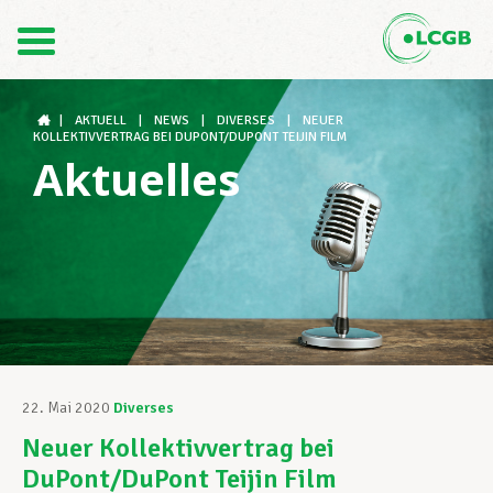
Kontakt
DE
FR
|
AKTUELL
|
NEWS
|
DIVERSES
|
NEUER
KOLLEKTIVVERTRAG BEI DUPONT/DUPONT TEIJIN FILM
Aktuelles
Der LCGB
Gewerkschaftsstrukturen
Unterstützung im Arbeitsalltag
22. Mai 2020
Diverses
Neuer Kollektivvertrag bei
Ihre Rechte
DuPont/DuPont Teijin Film