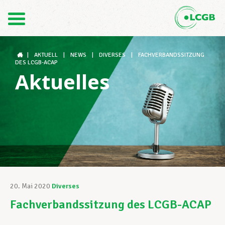
Kontakt
DE
FR
|
AKTUELL
|
NEWS
|
DIVERSES
|
FACHVERBANDSSITZUNG
DES LCGB-ACAP
Aktuelles
Der LCGB
Gewerkschaftsstrukturen
Unterstützung im Arbeitsalltag
20. Mai 2020
Diverses
Fachverbandssitzung des LCGB-ACAP
Ihre Rechte