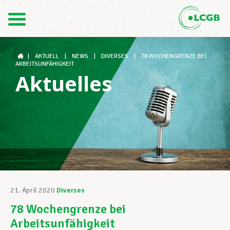
Kontakt
DE
FR
|
AKTUELL
|
NEWS
|
DIVERSES
|
78 WOCHENGRENZE BEI
ARBEITSUNFÄHIGKEIT
Aktuelles
Der LCGB
Gewerkschaftsstrukturen
Unterstützung im Arbeitsalltag
21. April 2020
Diverses
78 Wochengrenze bei
Ihre Rechte
Arbeitsunfähigkeit