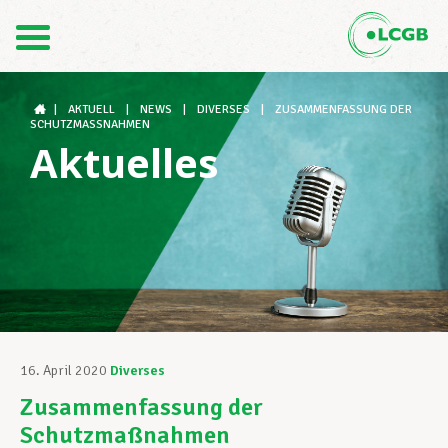
Kontakt
DE
FR
|
AKTUELL
|
NEWS
|
DIVERSES
|
ZUSAMMENFASSUNG DER
SCHUTZMASSNAHMEN
Aktuelles
Der LCGB
Gewerkschaftsstrukturen
Unterstützung im Arbeitsalltag
16. April 2020
Diverses
Zusammenfassung der
Ihre Rechte
Schutzmaßnahmen