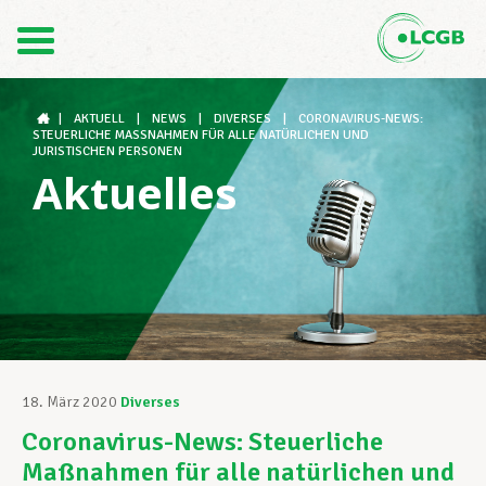
Kontakt
DE
FR
|
AKTUELL
|
NEWS
|
DIVERSES
|
CORONAVIRUS-NEWS:
STEUERLICHE MASSNAHMEN FÜR ALLE NATÜRLICHEN UND J
URISTISCHEN PERSONEN
Aktuelles
Der LCGB
Gewerkschaftsstrukturen
Unterstützung im Arbeitsalltag
18. März 2020
Diverses
Coronavirus-News: Steuerliche
Ihre Rechte
Maßnahmen für alle natürlichen und