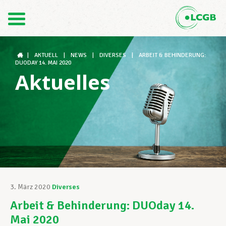
Kontakt
DE
FR
|
AKTUELL
|
NEWS
|
DIVERSES
|
ARBEIT & BEHINDERUNG:
DUODAY 14. MAI 2020
Aktuelles
Der LCGB
Gewerkschaftsstrukturen
Unterstützung im Arbeitsalltag
3. März 2020
Diverses
Arbeit & Behinderung: DUOday 14.
Ihre Rechte
Mai 2020