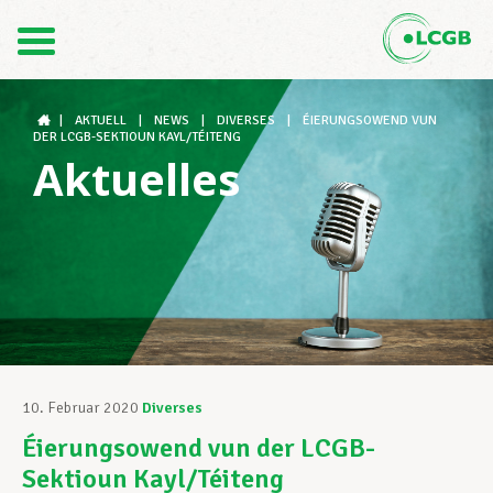
Kontakt
DE
FR
|
AKTUELL
|
NEWS
|
DIVERSES
|
ÉIERUNGSOWEND VUN
DER LCGB-SEKTIOUN KAYL/TÉITENG
Aktuelles
Der LCGB
Gewerkschaftsstrukturen
Unterstützung im Arbeitsalltag
10. Februar 2020
Diverses
Éierungsowend vun der LCGB-
Ihre Rechte
Sektioun Kayl/Téiteng