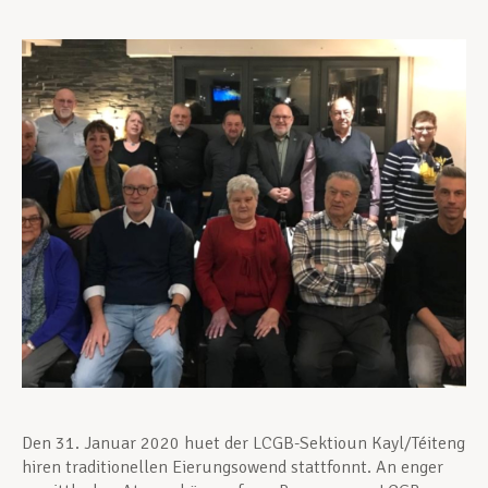
Unterstützung im Privatleben
Berufliche Weiterentwicklung
Mitglied werden
Aktuell
Den 31. Januar 2020 huet der LCGB-Sektioun Kayl/Téiteng
hiren traditionellen Eierungsowend stattfonnt. An enger