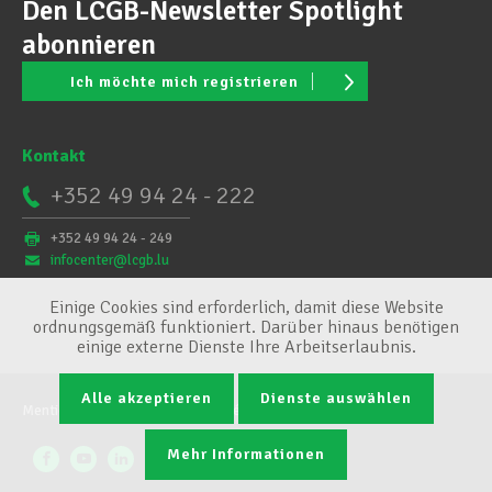
Den LCGB-Newsletter Spotlight
abonnieren
Ich möchte mich registrieren
Kontakt
+352 49 94 24 - 222
+352 49 94 24 - 249
infocenter@lcgb.lu
Einige Cookies sind erforderlich, damit diese Website
ordnungsgemäß funktioniert. Darüber hinaus benötigen
einige externe Dienste Ihre Arbeitserlaubnis.
Alle akzeptieren
Dienste auswählen
Mentions légales
Conditions générales
Cookie-Verwaltung
Mehr Informationen