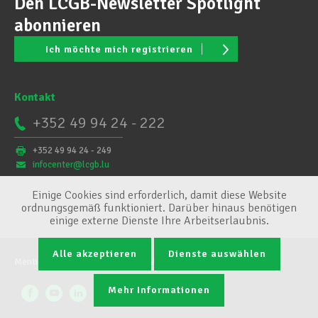
Den LCGB-Newsletter Spotlight
abonnieren
Ich möchte mich registrieren
Kontakt
+352 49 94 24 - 222
+352 49 94 24 - 249
infocenter@lcgb.lu
Einige Cookies sind erforderlich, damit diese Website
ordnungsgemäß funktioniert. Darüber hinaus benötigen
einige externe Dienste Ihre Arbeitserlaubnis.
Alle akzeptieren
Dienste auswählen
Mentions légales
Conditions générales
Cookie-Verwaltung
Mehr Informationen