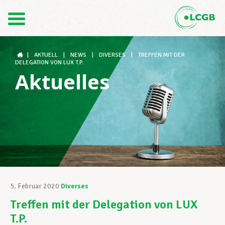
Kontakt
DE
FR
|
AKTUELL
|
NEWS
|
DIVERSES
|
TREFFEN MIT DER
DELEGATION VON LUX T.P.
Aktuelles
Der LCGB
Gewerkschaftsstrukturen
Unterstützung im Arbeitsalltag
5. Februar 2020
Diverses
Treffen mit der Delegation von LUX
Ihre Rechte
T.P.