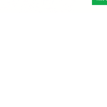
Den L