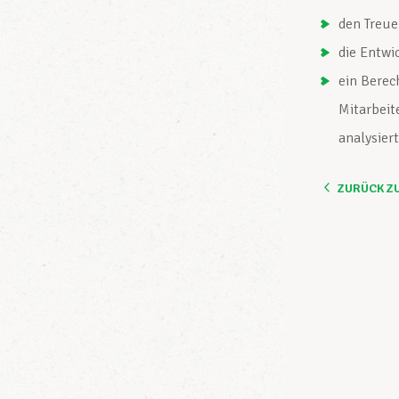
den Treu
die Entwi
ein Berec
Mitarbeit
analysier
ZURÜCK Z