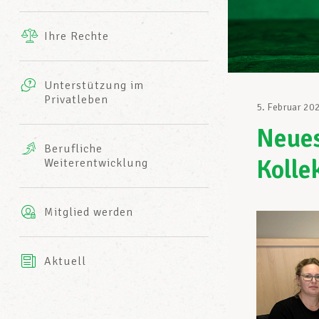
Ergänzende Leistungen
Ihre Rechte
eitbild
Fotos
Unterstützung im
Harmonie Mutuelle
Privatleben
LCGB INFO-CENTER
5. Februar 20
Videos
Neues
Versicherung AXA
Berufliche
Team des LCGBs
Kolle
Weiterentwicklung
Mitglied werden
Aktuell