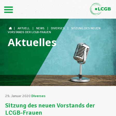
Kontakt
DE
FR
|
AKTUELL
|
NEWS
|
DIVERSES
|
SITZUNG DES NEUEN
VORSTANDS DER LCGB-FRAUEN
Aktuelles
Der LCGB
Gewerkschaftsstrukturen
Unterstützung im Arbeitsalltag
29. Januar 2020
Diverses
Sitzung des neuen Vorstands der
Ihre Rechte
LCGB-Frauen