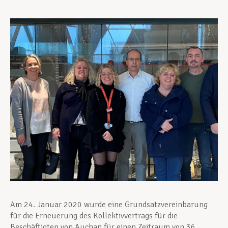
Unterstützung im Privatleben
Berufliche Weiterentwicklung
Mitglied werden
Aktuell
Am 24. Januar 2020 wurde eine Grundsatzvereinbarung
für die Erneuerung des Kollektivvertrags für die
Beschäftigten von Auchan für einen Zeitraum von 36