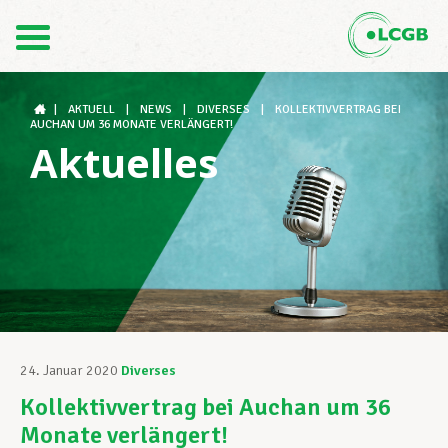
Kontakt
DE
FR
|
AKTUELL
|
NEWS
|
DIVERSES
|
KOLLEKTIVVERTRAG BEI
AUCHAN UM 36 MONATE VERLÄNGERT!
Aktuelles
Der LCGB
Gewerkschaftsstrukturen
Unterstützung im Arbeitsalltag
24. Januar 2020
Diverses
Kollektivvertrag bei Auchan um 36
Ihre Rechte
Monate verlängert!