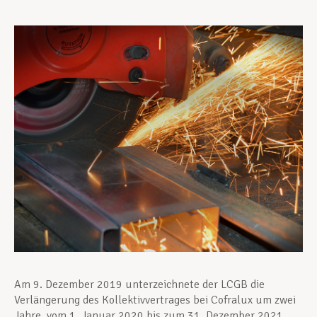
Unterstützung im Privatleben
Berufliche Weiterentwicklung
Mitglied werden
Aktuell
Am 9. Dezember 2019 unterzeichnete der LCGB die
Verlängerung des Kollektivvertrages bei Cofralux um zwei
Jahre, vom 1. Januar 2020 bis zum 31. Dezember 2021.