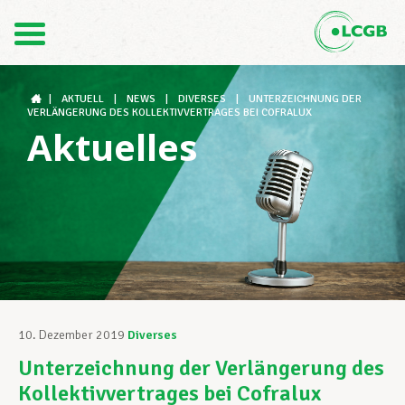
Kontakt
DE
FR
|
AKTUELL
|
NEWS
|
DIVERSES
|
UNTERZEICHNUNG DER
VERLÄNGERUNG DES KOLLEKTIVVERTRAGES BEI COFRALUX
Aktuelles
Der LCGB
Gewerkschaftsstrukturen
Unterstützung im Arbeitsalltag
10. Dezember 2019
Diverses
Unterzeichnung der Verlängerung des
Ihre Rechte
Kollektivvertrages bei Cofralux