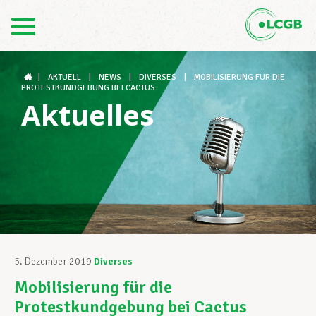
Kontakt
DE
FR
|
AKTUELL
|
NEWS
|
DIVERSES
|
MOBILISIERUNG FÜR DIE
PROTESTKUNDGEBUNG BEI CACTUS
Aktuelles
Der LCGB
Gewerkschaftsstrukturen
Unterstützung im Arbeitsalltag
5. Dezember 2019
Diverses
Mobilisierung für die
Ihre Rechte
Protestkundgebung bei Cactus