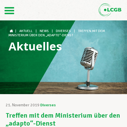
Kontakt
DE
FR
|
AKTUELL
|
NEWS
|
DIVERSES
|
TREFFEN MIT DEM
MINISTERIUM ÜBER DEN „ADAPTO“-DIENST
Aktuelles
Der LCGB
Gewerkschaftsstrukturen
Unterstützung im Arbeitsalltag
21. November 2019
Diverses
Treffen mit dem Ministerium über den
Ihre Rechte
„adapto“-Dienst