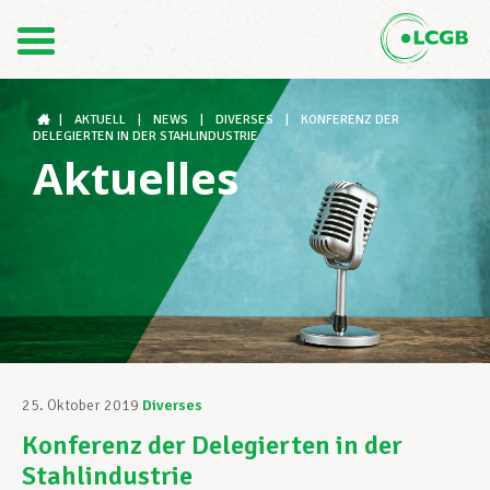
Kontakt
DE
FR
|
AKTUELL
|
NEWS
|
DIVERSES
|
KONFERENZ DER
DELEGIERTEN IN DER STAHLINDUSTRIE
Aktuelles
Der LCGB
Gewerkschaftsstrukturen
Unterstützung im Arbeitsalltag
25. Oktober 2019
Diverses
Konferenz der Delegierten in der
Ihre Rechte
Stahlindustrie