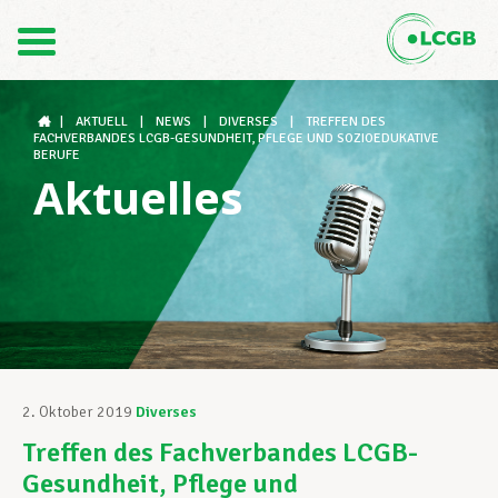
Kontakt
DE
FR
|
AKTUELL
|
NEWS
|
DIVERSES
|
TREFFEN DES
FACHVERBANDES LCGB-GESUNDHEIT, PFLEGE UND SOZIOEDUKATIVE
BERUFE
Aktuelles
Der LCGB
Gewerkschaftsstrukturen
Unterstützung im Arbeitsalltag
2. Oktober 2019
Diverses
Treffen des Fachverbandes LCGB-
Ihre Rechte
Gesundheit, Pflege und