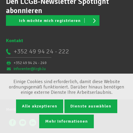
Den LCGB-Newsletter Spotlight
abonnieren
Ich möchte mich registrieren
Kontakt
+352 49 94 24 - 222
+352 49 94 24 - 249
infocenter@lcgb.lu
Einige Cookies sind erforderlich, damit diese Website
ordnungsgemäß funktioniert. Darüber hinaus benötigen
einige externe Dienste Ihre Arbeitserlaubnis.
Alle akzeptieren
Dienste auswählen
Mentions légales
Conditions générales
Cookie-Verwaltung
Mehr Informationen