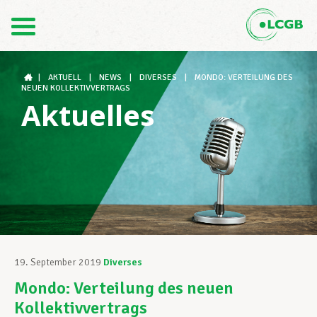
Kontakt
DE
FR
|
AKTUELL
|
NEWS
|
DIVERSES
|
MONDO: VERTEILUNG DES
NEUEN KOLLEKTIVVERTRAGS
Aktuelles
Der LCGB
Gewerkschaftsstrukturen
Unterstützung im Arbeitsalltag
19. September 2019
Diverses
Mondo: Verteilung des neuen
Ihre Rechte
Kollektivvertrags