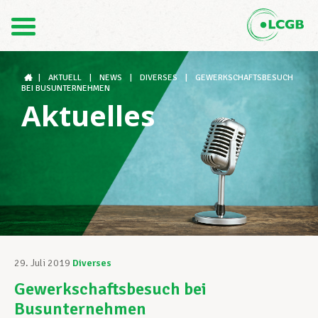
Kontakt
DE
FR
|
AKTUELL
|
NEWS
|
DIVERSES
|
GEWERKSCHAFTSBESUCH
BEI BUSUNTERNEHMEN
Aktuelles
Der LCGB
Gewerkschaftsstrukturen
Unterstützung im Arbeitsalltag
29. Juli 2019
Diverses
Gewerkschaftsbesuch bei
Ihre Rechte
Busunternehmen