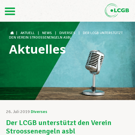
Kontakt
DE
FR
|
AKTUELL
|
NEWS
|
DIVERSES
|
DER LCGB UNTERSTÜTZT
DEN VEREIN STROOSSENENGELN ASBL
Aktuelles
Der LCGB
Gewerkschaftsstrukturen
Unterstützung im Arbeitsalltag
26. Juli 2019
Diverses
Der LCGB unterstützt den Verein
Ihre Rechte
Stroossenengeln asbl