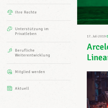
Ergänzende Leistungen
Ihre Rechte
eitbild
Fotos
Unterstützung im
Harmonie Mutuelle
Privatleben
LCGB INFO-CENTER
17. Juli 2019
Videos
Arcel
Versicherung AXA
Berufliche
Team des LCGBs
Linea
Weiterentwicklung
Mitglied werden
Aktuell