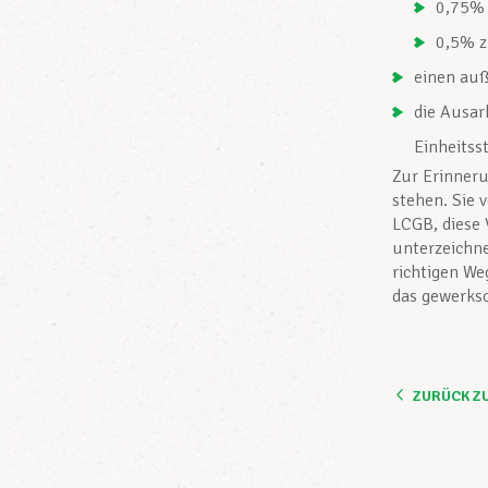
0,75% 
0,5% z
einen auß
die Ausar
Einheitss
Zur Erinneru
stehen. Sie 
LCGB, diese 
unterzeichne
richtigen We
das gewerks
ZURÜCK Z