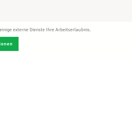
inige externe Dienste Ihre Arbeitserlaubnis.
ionen
Veröffentlichungen
Ich möchte mich
ren
registrieren