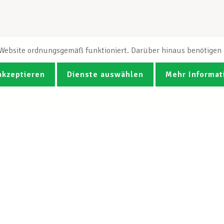
e Website ordnungsgemäß funktioniert. Darüber hinaus benötigen e
akzeptieren
Dienste auswählen
Mehr Informat
Fotos
Videos
CGB-Newsletter Spotlight abonnie