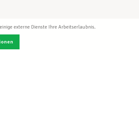
inige externe Dienste Ihre Arbeitserlaubnis.
ionen
Veröffentlichungen
Ich möchte mich
ren
registrieren