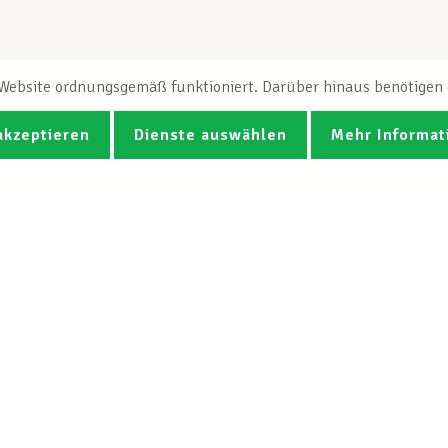
e Website ordnungsgemäß funktioniert. Darüber hinaus benötigen e
akzeptieren
Dienste auswählen
Mehr Informat
Fotos
Videos
CGB-Newsletter Spotlight abonnie