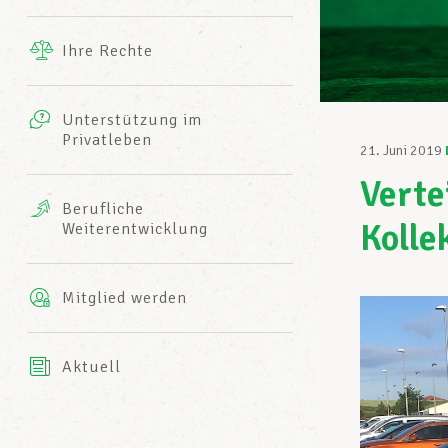
Ergänzende Leistungen
Ihre Rechte
eitbild
Fotos
Unterstützung im
Harmonie Mutuelle
Privatleben
LCGB INFO-CENTER
21. Juni 2019
Videos
Verte
Versicherung AXA
Berufliche
Team des LCGBs
Kolle
Weiterentwicklung
Mitglied werden
Aktuell