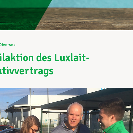
Diverses
ilaktion des Luxlait-
ktivvertrags