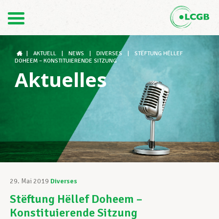
Kontakt
DE
FR
|
AKTUELL
|
NEWS
|
DIVERSES
|
STËFTUNG HËLLEF
DOHEEM – KONSTITUIERENDE SITZUNG
Aktuelles
Der LCGB
Gewerkschaftsstrukturen
Unterstützung im Arbeitsalltag
29. Mai 2019
Diverses
Stëftung Hëllef Doheem –
Ihre Rechte
Konstituierende Sitzung