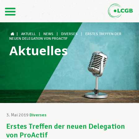
Kontakt
DE
FR
|
AKTUELL
|
NEWS
|
DIVERSES
|
ERSTES TREFFEN DER
NEUEN DELEGATION VON PROACTIF
Aktuelles
Der LCGB
Gewerkschaftsstrukturen
Unterstützung im Arbeitsalltag
3. Mai 2019
Diverses
Erstes Treffen der neuen Delegation
Ihre Rechte
von ProActif