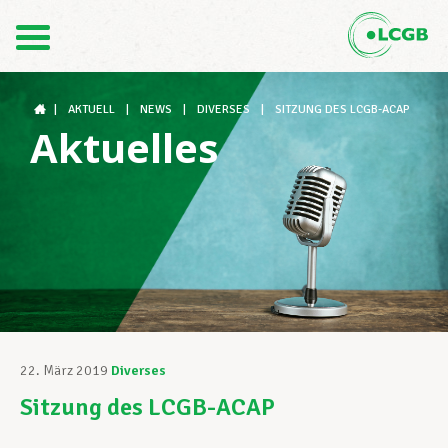
Kontakt
DE
FR
|
AKTUELL
|
NEWS
|
DIVERSES
|
SITZUNG DES LCGB-ACAP
Aktuelles
Der LCGB
Gewerkschaftsstrukturen
Unterstützung im Arbeitsalltag
22. März 2019
Diverses
Sitzung des LCGB-ACAP
Ihre Rechte