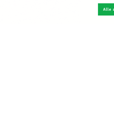
Alle 
Den L