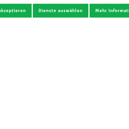
akzeptieren
Dienste auswählen
Mehr Informat
Fotos
Videos
CGB-Newsletter Spotlight abonnie
Der LCGB
Unsere Diens
Leitbild
Arbeits- und Soz
Mission
Kostenloser Rec