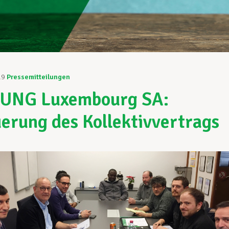
19
Pressemitteilungen
UNG Luxembourg SA:
erung des Kollektivvertrags