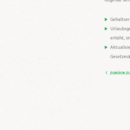
folgende Ve
Gehaltser
Urlaubsge
erhöht, i
Aktualisi
Gesetzes
ZURÜCK Z