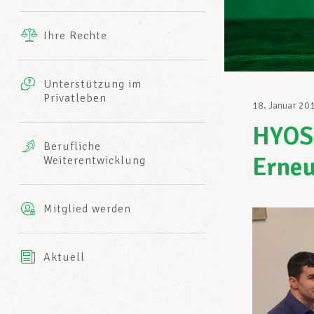
Ergänzende Leistungen
Ihre Rechte
eitbild
Fotos
Unterstützung im
Harmonie Mutuelle
Privatleben
LCGB INFO-CENTER
18. Januar 20
Videos
HYOS
Versicherung AXA
Berufliche
Team des LCGBs
Erneu
Weiterentwicklung
Mitglied werden
Aktuell