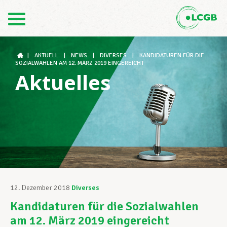
Kontakt
DE
FR
|
AKTUELL
|
NEWS
|
DIVERSES
|
KANDIDATUREN FÜR DIE
SOZIALWAHLEN AM 12. MÄRZ 2019 EINGEREICHT
Aktuelles
Der LCGB
Gewerkschaftsstrukturen
Unterstützung im Arbeitsalltag
12. Dezember 2018
Diverses
Kandidaturen für die Sozialwahlen
Ihre Rechte
am 12. März 2019 eingereicht