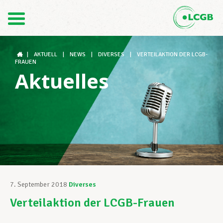
Kontakt
DE
FR
|
AKTUELL
|
NEWS
|
DIVERSES
|
VERTEILAKTION DER LCGB-
FRAUEN
Aktuelles
Der LCGB
Gewerkschaftsstrukturen
Unterstützung im Arbeitsalltag
7. September 2018
Diverses
Verteilaktion der LCGB-Frauen
Ihre Rechte