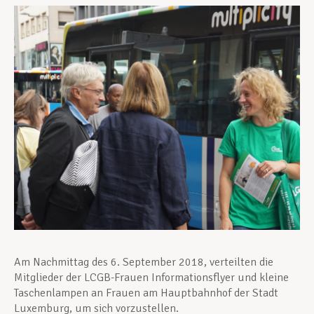
Unterstützung im Privatleben
Berufliche Weiterentwicklung
Mitglied werden
Aktuell
Am Nachmittag des 6. September 2018, verteilten die
Mitglieder der LCGB-Frauen Informationsflyer und kleine
Taschenlampen an Frauen am Hauptbahnhof der Stadt
Luxemburg, um sich vorzustellen.