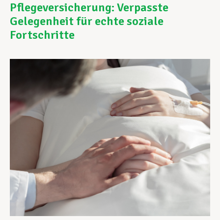
Pflegeversicherung: Verpasste
Gelegenheit für echte soziale
Unterstützung im Privatleben
Fortschritte
Berufliche Weiterentwicklung
Mitglied werden
Aktuell