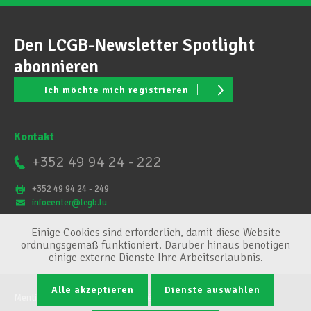
Den LCGB-Newsletter Spotlight
abonnieren
Ich möchte mich registrieren
Kontakt
+352 49 94 24 - 222
+352 49 94 24 - 249
infocenter@lcgb.lu
Einige Cookies sind erforderlich, damit diese Website
ordnungsgemäß funktioniert. Darüber hinaus benötigen
einige externe Dienste Ihre Arbeitserlaubnis.
Alle akzeptieren
Dienste auswählen
Mentions légales
Conditions générales
Cookie-Verwaltung