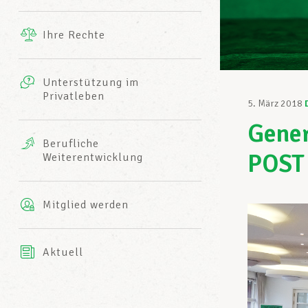
Ergänzende Leistungen
Ihre Rechte
eitbild
Fotos
Unterstützung im
Harmonie Mutuelle
Privatleben
LCGB INFO-CENTER
5. März 2018
Videos
Gene
Versicherung AXA
Berufliche
Team des LCGBs
POST
Weiterentwicklung
Mitglied werden
Aktuell