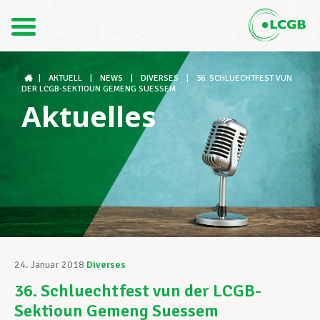
Kontakt
DE
FR
|
AKTUELL
|
NEWS
|
DIVERSES
|
36. SCHLUECHTFEST VUN
DER LCGB-SEKTIOUN GEMENG SUESSEM
Aktuelles
Der LCGB
Gewerkschaftsstrukturen
Unterstützung im Arbeitsalltag
24. Januar 2018
Diverses
36. Schluechtfest vun der LCGB-
Ihre Rechte
Sektioun Gemeng Suessem