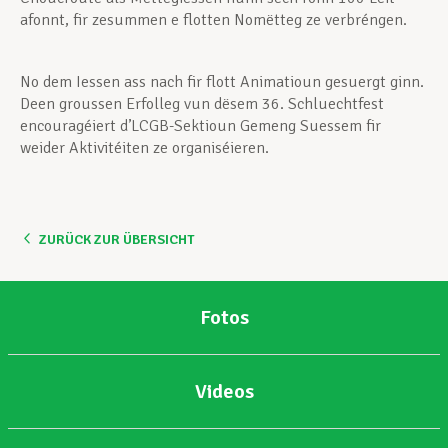
afonnt, fir zesummen e flotten Nomëtteg ze verbréngen.
No dem Iessen ass nach fir flott Animatioun gesuergt ginn.
Deen groussen Erfolleg vun dësem 36. Schluechtfest
encouragéiert d’LCGB-Sektioun Gemeng Suessem fir
weider Aktivitéiten ze organiséieren.
ZURÜCK ZUR ÜBERSICHT
Fotos
Videos